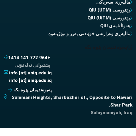
ماڵپەڕی سەرەکی
ڕێنووسی QIU (UTM)
ڕێنووسی QIU (UiTM)
هەواڵنامەی QIU
ماڵپەڕی وەزارەتی خوێندنی بەرز و توێژینەوە
پەیوەندیمان پێوە بکە
+964 772 141 1414
پشتیوانی تەلەفۆنی
info [at] uniq.edu.iq
info [at] uniq.edu.iq
پەیوەندیمان پێوە بکە
Sulemani Heights, Sharbazher st., Opposite to Hawari
Shar Park.
Sulaymaniyah, Iraq