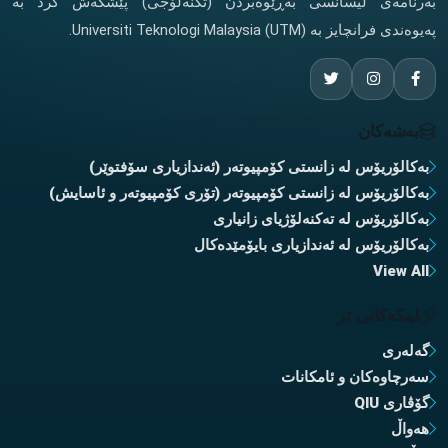
بەرنامەی لیسانسی بەڕێوەبردن (تکنەلۆجی) پێشکەش کرد بە
پەیوەندی فرانچایز بە Universiti Teknologi Malaysia (UTM).
بەشەکان
بەکالۆریۆس لە زانستی کۆمپیوتەر (ئەندازیاری سۆفتوێر)
بەکالۆریۆس لە زانستی کۆمپیوتەر (تۆری کۆمپیوتەر و ئاسایش)
بەکالۆریۆس لە تەکنەلۆژیای زانیاری
بەکالۆریۆس لە ئەندازیاری بایۆمێدەکال
View All
لینکەکانی تر
گەلەری
سەرچاوەکان و ئامکانات
گۆڤاری QIU
هەواڵ