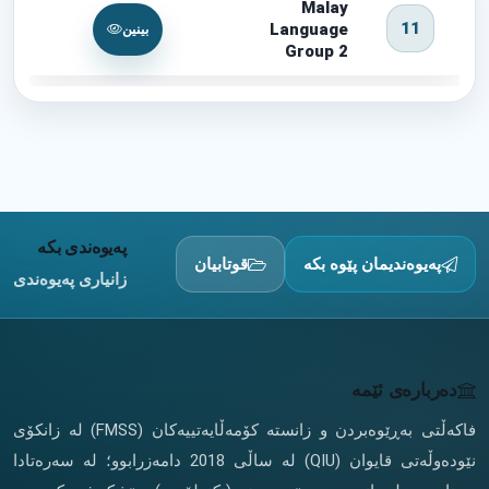
Malay
11
Language
بینین
Group 2
پەیوەندی بکە
پەیوەندیمان پێوە بکە
قوتابیان
زانیاری پەیوەندی
دەربارەی ئێمە
فاکەڵتی بەڕێوەبردن و زانستە کۆمەڵایەتییەکان (FMSS) لە زانکۆی
نێودەوڵەتی قایوان (QIU) لە ساڵی 2018 دامەزرابوو؛ لە سەرەتادا